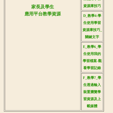
資源庫技巧
家長及學生
應用平台教學資源
D_教學4:學
生使用學習
資源庫技巧_
關鍵文字
E_教學6_學
生使用我的
學習檔案-觀
看學習記錄
F_教學7_學
生透過輸入
裝置瀏覽學
習資源及上
載媒體