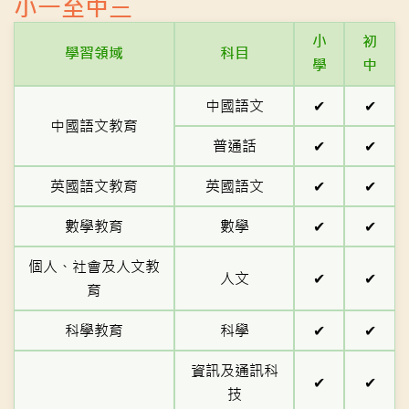
小一至中三
小
初
學習領域
科目
學
中
中國語文
✔
✔
中國語文教育
普通話
✔
✔
英國語文教育
英國語文
✔
✔
數學教育
數學
✔
✔
個人、社會及人文教
人文
✔
✔
育
科學教育
科學
✔
✔
資訊及通訊科
✔
✔
技