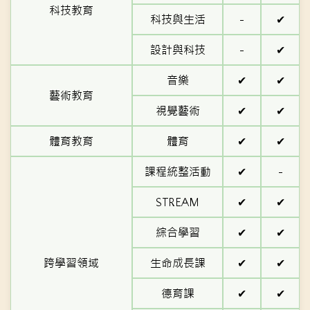
科技教育
科技與生活
-
✔
設計與科技
-
✔
音樂
✔
✔
藝術教育
視覺藝術
✔
✔
體育教育
體育
✔
✔
課程統整活動
✔
-
STREAM
✔
✔
綜合學習
✔
✔
跨學習領域
生命成長課
✔
✔
德育課
✔
✔