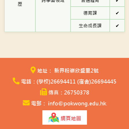
跨學習領域
普通體育
✔
歷
德育課
✔
生命成長課
✔
地址： 新界粉嶺欣盛里2號
電話：(學校)26694411 (宿舍)26694445
傳真：26750378
電郵： info@pokwong.edu.hk
網頁地圖