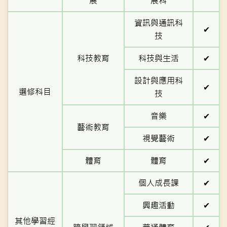
展
展科
資訊與通訊科
✔
技
科技教育
科技與生活
✔
設計與應用科
✔
選修科目
技
音樂
✔
藝術教育
視覺藝術
✔
體育
體育
✔
個人成長課
✔
興趣活動
✔
其他學習經