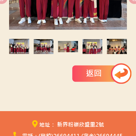
返回
地址： 新界粉嶺欣盛里2號