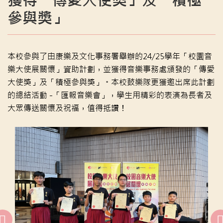
獲得「傳愛大使獎」及「積極
參與獎」
本校參與了由康樂及文化事務署舉辦的24/25學年「
校園音
樂大使展關懷」資助計劃，並獲得音樂事務處頒發的「
傳愛
大使獎」及「積極參與獎」。
本校鼓樂隊更獲邀出席此計劃
的總結活動 -「匯報音樂會」，
學生用精彩的表演為長者及
大眾傳送關懷及祝福，值得抵讚！